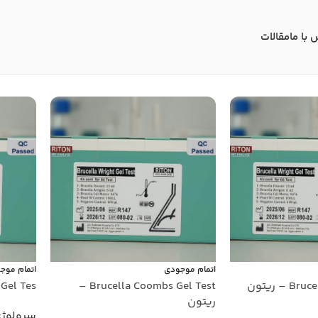
 با ما
مقالات
اتمام موجودی
اتمام موج
– ریتون
Brucella Coombs Gel Test –
ht Gel Tes
ریتون
سرولوژ