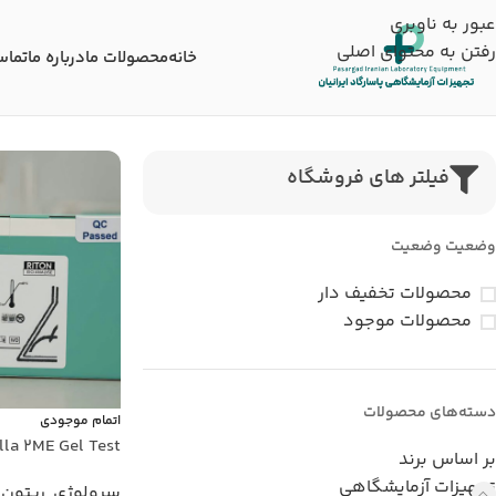
عبور به ناوبری
رفتن به محتوای اصلی
خانه
محصولات ما
درباره ما
تماس
فیلتر های فروشگاه
وضعیت وضعیت
محصولات تخفیف دار
محصولات موجود
دسته‌های محصولات
اتمام موجودی
Brucella 2ME Gel Test 
بر اساس برند
تجهیزات آزمایشگاهی
سرولوژی
,
ریتون