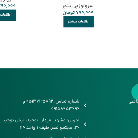
سرولوژی
,
ریتون
790,000
790,000
تومان
اطلاعات
اطلاعات بیشتر
گاهی
شماره تماس: 05137125892 و
09158953696
آدرس: مشهد، میدان توحید، نبش توحید
26، مجتمع نصر، طبقه 1 واحد 110